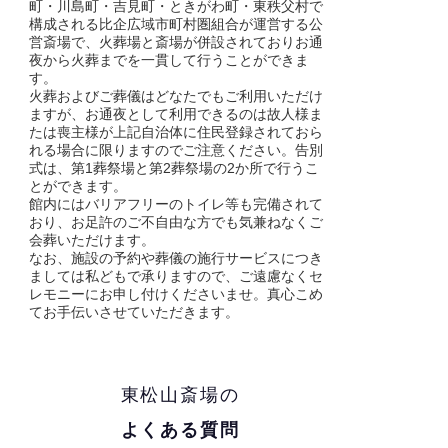
町・川島町・吉見町・ときがわ町・東秩父村で
構成される比企広域市町村圏組合が運営する公
営斎場で、火葬場と斎場が併設されておりお通
夜から火葬までを一貫して行うことができま
す。
火葬およびご葬儀はどなたでもご利用いただけ
ますが、お通夜として利用できるのは故人様ま
たは喪主様が上記自治体に住民登録されておら
れる場合に限りますのでご注意ください。告別
式は、第1葬祭場と第2葬祭場の2か所で行うこ
とができます。
館内にはバリアフリーのトイレ等も完備されて
おり、お足許のご不自由な方でも気兼ねなくご
会葬いただけます。
なお、施設の予約や葬儀の施行サービスにつき
ましては私どもで承りますので、ご遠慮なくセ
レモニーにお申し付けくださいませ。真心こめ
てお手伝いさせていただきます。
東松山斎場の
よくある質問