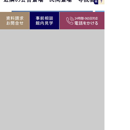
照寺 大谷斎場
新東松山斎場
山市大谷2560
東松山市松山町2-8-38
営・民間斎場、寺院
東松山市エリア
公営・民間斎場、寺院
バリア
駅近
駐車場
駅近
フリー
家族葬
遺族
家族葬
霊安室
可
控室
可