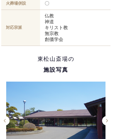
〇
火葬場併設
仏教
神道
キリスト教
対応宗派
無宗教
創価学会
東松山斎場の
施設写真