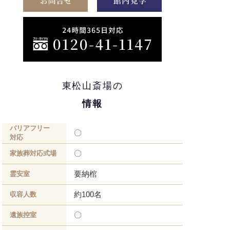
東松山斎場の
情報
バリアフリー
〇
対応
〇
家族葬対応式場
要納棺
霊安室
約100名
収容人数
〇
遺族控室