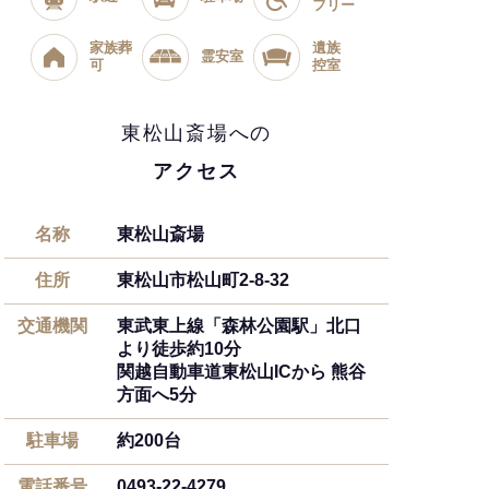
フリー
家族葬
遺族
霊安室
可
控室
東松山斎場への
アクセス
名称
東松山斎場
住所
東松山市松山町2-8-32
交通機関
東武東上線「森林公園駅」北口
より徒歩約10分
関越自動車道東松山ICから 熊谷
方面へ5分
駐車場
約200台
電話番号
0493-22-4279