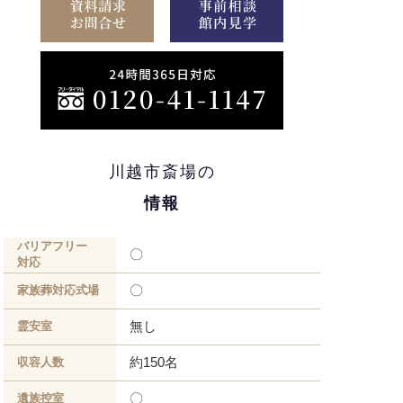
川越市斎場の
情報
バリアフリー
〇
対応
〇
家族葬対応式場
無し
霊安室
約150名
収容人数
〇
遺族控室