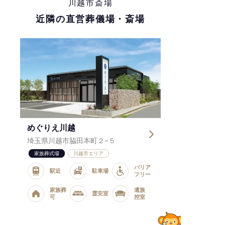
川越市斎場
近隣の直営葬儀場・斎場
めぐりえ川越
埼玉県川越市脇田本町２−５
家族葬式場
川越市エリア
バリア
駅近
駐車場
フリー
家族葬
遺族
霊安室
可
控室