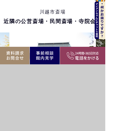
川越市斎場
近隣の公営斎場・民間斎場・寺院会館
最明寺 道心殿斎場
蓮馨寺講堂
川越市小ヶ谷町61
川越市連雀町7-1
公営・民間斎場、寺院
川越市エリア
公営・民間斎場、寺院
バリア
駅近
駐車場
駅近
フリー