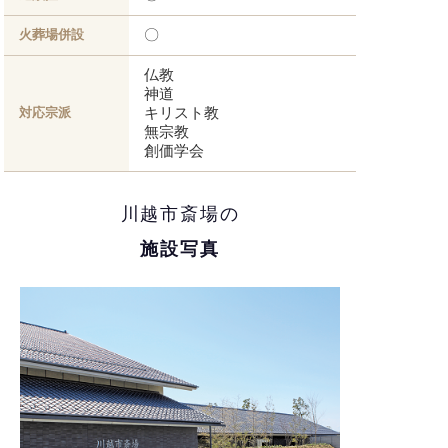
〇
火葬場併設
仏教
神道
キリスト教
対応宗派
無宗教
創価学会
川越市斎場の
施設写真