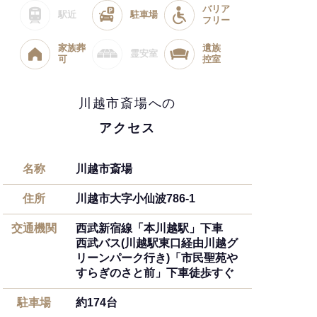
バリア
駅近
駐車場
フリー
家族葬
遺族
霊安室
可
控室
川越市斎場への
アクセス
名称
川越市斎場
住所
川越市大字小仙波786-1
交通機関
西武新宿線「本川越駅」下車
西武バス(川越駅東口経由川越グ
リーンパーク行き)「市民聖苑や
すらぎのさと前」下車徒歩すぐ
駐車場
約174台