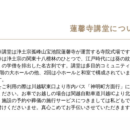
蓮馨寺講堂につ
寺講堂は浄土宗孤峰山宝池院蓮馨寺が運営する寺院式場です
寺は浄土宗の関東十八檀林のひとつで、江戸時代には葵の紋
くの学僧を排出した名古刹です。講堂は多目的コミュニティ
1階の大ホールの他、2回は小ホールと和室で構成されてい
す。
をご利用の際は川越駅東口より市内バス「神明町方面行」に
ください。お車でお越しの場合は関越自動車道川越ICより
、施設の予約や葬儀の施行サービスにつきましては私どもで
付けくださいませ。真心こめてお手伝いさせていただきます