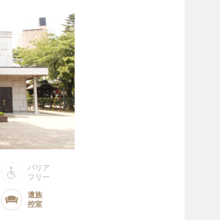
バリア
フリー
遺族
控室