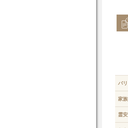
バリ
家族
霊安