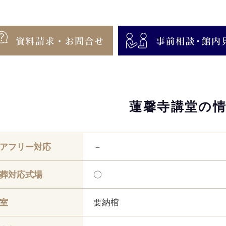
蓮馨寺講堂の
アフリー対応
－
葬対応式場
〇
室
要納棺