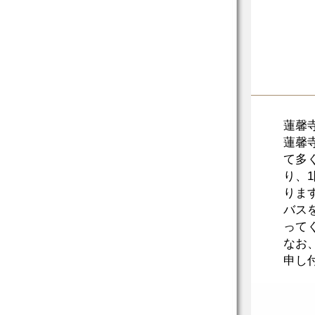
蓮馨
蓮馨
て多
り、
りま
バス
って
なお
申し