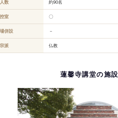
人数
約90名
控室
〇
場併設
－
宗派
仏教
蓮馨寺講堂の
施