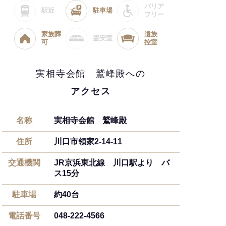
バリア
駅近
駐車場
フリー
家族葬
遺族
霊安室
可
控室
実相寺会館 鷲峰殿への
アクセス
名称
実相寺会館 鷲峰殿
住所
川口市領家2-14-11
交通機関
JR京浜東北線 川口駅より バ
ス15分
駐車場
約40台
電話番号
048-222-4566