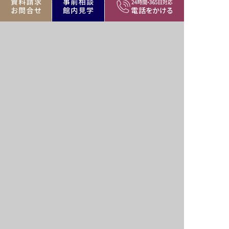
新隆寺 法要殿
蜜蔵院 松雲
川口市安行出羽4-5-18
川口市安行原200
公営・民間斎場、寺院
川口市エリア
公営・民間斎場、寺
リア
バリア
駅近
駐車場
リー
フリー
族
家族葬
遺族
霊安室
室
可
控室