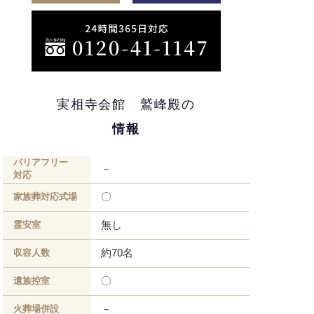
実相寺会館 鷲峰殿の
情報
バリアフリー
－
対応
〇
家族葬対応式場
無し
霊安室
約70名
収容人数
〇
遺族控室
－
火葬場併設