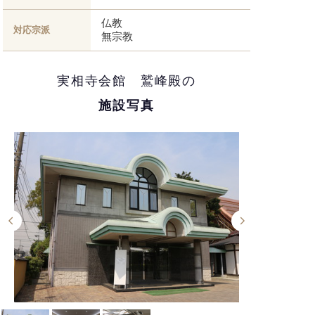
仏教
対応宗派
無宗教
実相寺会館 鷲峰殿の
施設写真