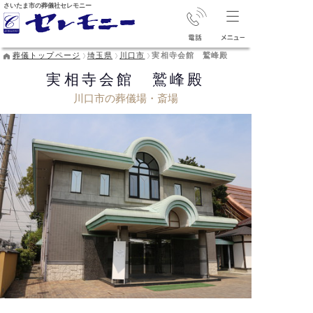
さいたま市の葬儀社セレモニー
葬儀トップページ
埼玉県
川口市
実相寺会館 鷲峰殿
実相寺会館 鷲峰殿
川口市の葬儀場・斎場