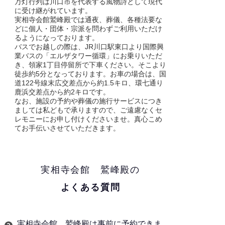
万灯行列は川口市を代表する風物詩として現代
に受け継がれています。
実相寺会館鷲峰殿では通夜、葬儀、各種法要な
どに個人・団体・宗派を問わずご利用いただけ
るようになっております。
バスでお越しの際は、JR川口駅東口より国際興
業バスの「エルザタワー循環」にお乗りいただ
き、領家1丁目停留所で下車ください。そこより
徒歩約5分となっております。お車の場合は、国
道122号線末広交差点から約1.5キロ、環七通り
鹿浜交差点から約2キロです。
なお、施設の予約や葬儀の施行サービスにつき
ましては私どもで承りますので、ご遠慮なくセ
レモニーにお申し付けくださいませ。真心こめ
てお手伝いさせていただきます。
実相寺会館 鷲峰殿の
よくある質問
実相寺会館 鷲峰殿は事前に予約できま