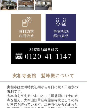
実相寺会館 鷲峰殿について
実相寺は室町時代初期から今日に続く日蓮宗の
古刹です。
大本山を支える中本山として最盛期には十の末
寺を据え、大本山法華経寺霊蹟寺院としての高
い格式を誇っています。江戸時代から始まった