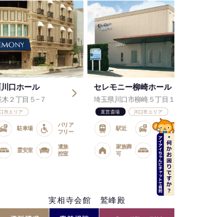
セレモニー柳崎ホール
セレモニー川
埼玉県川口市柳崎５丁目１３−１５
埼玉県川口市川
直営斎場
川口市エリア
直営斎場
リア
バリア
駅近
駐車場
リー
フリー
族
家族葬
遺族
霊安室
室
可
控室
実相寺会館 鷲峰殿
近隣の公営斎場・民間斎場・寺院会館