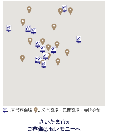
…直営葬儀場
…公営斎場・民間斎場・寺院会館
さいたま市
の
ご葬儀はセレモニーへ