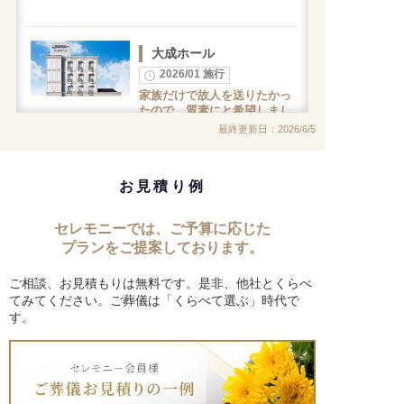
大成ホール
2026/01 施行
家族だけで故人を送りたかっ
たので、質素にと希望しまし
た。全てを受け入れて下さり
最終更新日：2026/6/5
本当に満足しました。お世話
になりました。
お見積り例
北浦和ホール
セレモニーでは、ご予算に応じた
2026/01 施行
プランをご提案しております。
祭壇全体が花で飾られ綺麗
で、暗く悲しい雰囲気がな
ご相談、お見積もりは無料です。是非、他社とくらべ
く、ゆったりと故人を送る事
てみてください。ご葬儀は「くらべて選ぶ」時代で
ができました。
す。