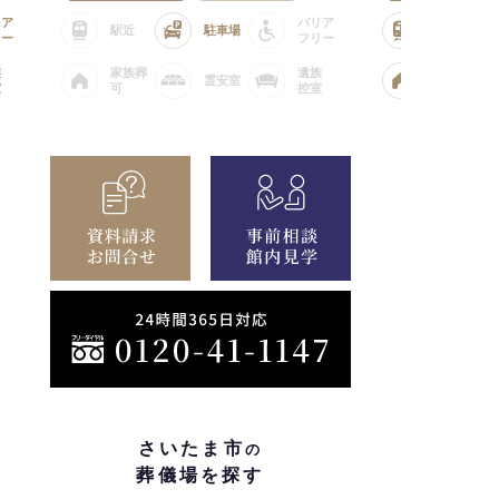
バリア
駅近
駐車場
駅近
フリー
家族葬
遺族
家族葬
霊安室
可
控室
可
さいたま市
の
葬儀場を探す