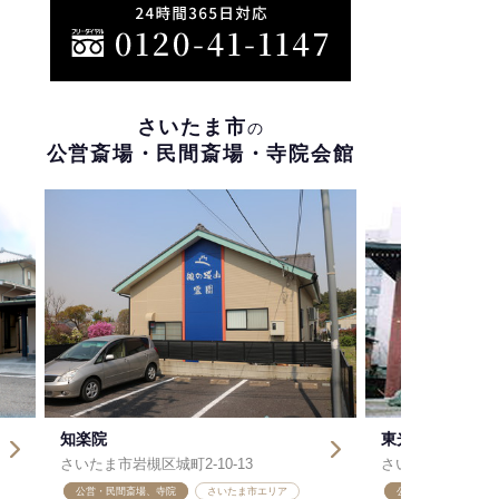
さいたま市
の
公営斎場・民間斎場・寺院会館
東光寺 東光殿
岩槻区城町2-10-13
さいたま市大宮区宮町3-6
間斎場、寺院
さいたま市エリア
公営・民間斎場、寺院