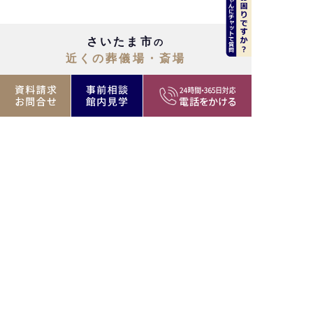
さいたま市
の
近くの葬儀場・斎場
川口市
蕨市
上尾市
越谷市
春日部市
川越市
朝霞市
志木市
蓮田市
富士見市
白岡市
セレモニー直営葬儀場 一覧
川越事業所のご案内