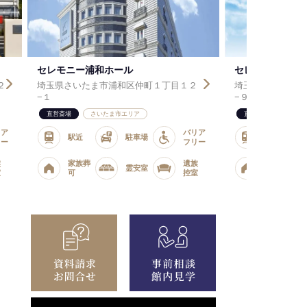
ル
セレモニー北浦和ホール
和区仲町１丁目１２
埼玉県さいたま市浦和区北浦和１丁目１４
−９
エリア
直営斎場
さいたま市エリア
バリア
駐車場
駅近
駐車場
フリー
遺族
家族葬
霊安室
霊安室
控室
可