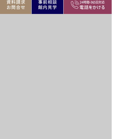
知楽院
さいたま市岩槻区城町2-10-13
市エリア
公営・民間斎場、寺院
さいたま市エリア
バリア
バリア
駅近
駐車場
フリー
フリー
遺族
家族葬
遺族
霊安室
控室
可
控室