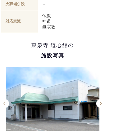
－
火葬場併設
仏教
神道
対応宗派
無宗教
東泉寺 道心館の
施設写真