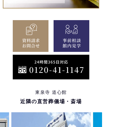
東泉寺 道心館
近隣の直営葬儀場・斎場