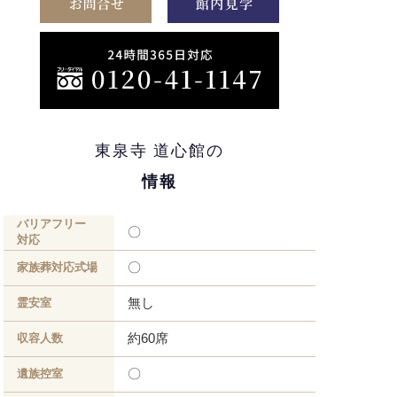
東泉寺 道心館の
情報
バリアフリー
〇
対応
〇
家族葬対応式場
無し
霊安室
約60席
収容人数
〇
遺族控室