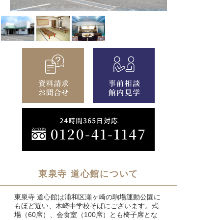
東泉寺 道心館について
東泉寺 道心館は浦和区瀬ヶ崎の駒場運動公園に
もほど近い、木崎中学校そばにございます。式
場（60席）、会食室（100席）とも椅子席とな