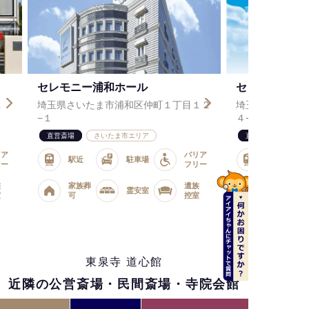
セレモニー北浦和ホール
丁目１２
埼玉県さいたま市浦和区北浦和１丁目１
４−９
直営斎場
さいたま市エリア
バリア
バリア
駅近
駐車場
フリー
フリー
遺族
家族葬
遺族
霊安室
控室
可
控室
東泉寺 道心館
近隣の公営斎場・民間斎場・寺院会館