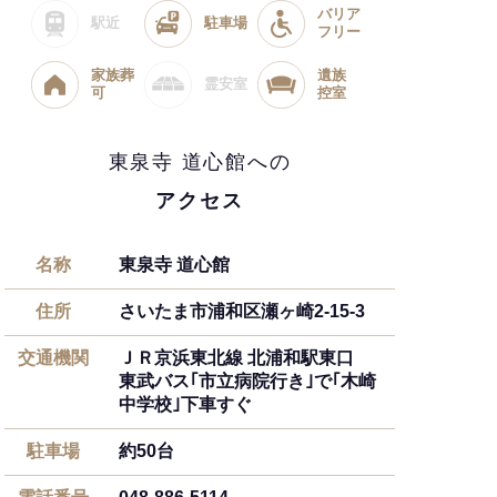
バリア
駅近
駐車場
フリー
家族葬
遺族
霊安室
可
控室
東泉寺 道心館への
アクセス
名称
東泉寺 道心館
住所
さいたま市浦和区瀬ヶ崎2-15-3
交通機関
ＪＲ京浜東北線 北浦和駅東口
東武バス｢市立病院行き｣で｢木崎
中学校｣下車すぐ
駐車場
約50台