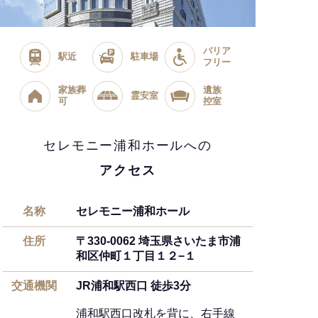
バリア
駅近
駐車場
フリー
家族葬
遺族
霊安室
可
控室
セレモニー浦和ホールへの
アクセス
名称
セレモニー浦和ホール
住所
〒330-0062 埼玉県さいたま市浦
和区仲町１丁目１２−１
交通機関
JR浦和駅西口 徒歩3分
浦和駅西口改札を背に、右手線