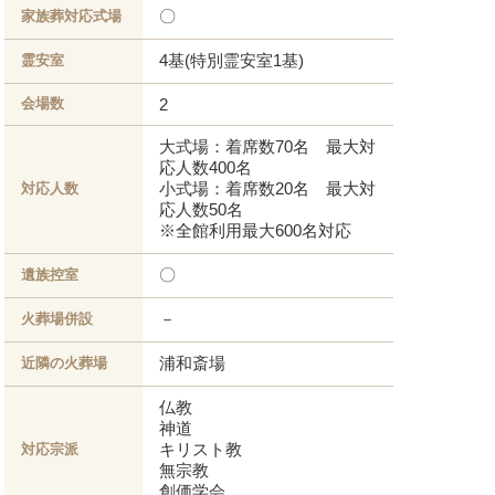
〇
家族葬対応式場
4基(特別霊安室1基)
霊安室
会場数
2
大式場：着席数70名 最大対
応人数400名
小式場：着席数20名 最大対
対応人数
応人数50名
※全館利用最大600名対応
〇
遺族控室
－
火葬場併設
浦和斎場
近隣の火葬場
仏教
神道
キリスト教
対応宗派
無宗教
創価学会