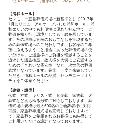
セレモニー浦和ホールについて
【浦和ホール】
セレモニー直営葬儀式場の新基準として2017年
7月にリニューアルオープンした浦和ホール。浦
和エリアの中でも利便性に優れた好立地で、ご
葬儀を執り行う環境としても一線を画していま
す。その理由は究極のおもてなしを実現するた
めの葬儀式場へのこだわりです。お客様のご希
望に添えるようにと用途にあった葬儀式場の使
い分けや、ご遺族様のご負担を軽減することを
追求した遺族控室、故人様を大切にご安置する
ための「きれいな霊安室」など、次世代の葬儀
式場となっています。是非、一度ご来館してい
ただき、浦和ホールの品質、セレモニークオリ
ティをご体感ください。
【建築・設備】
仏式、神式、キリスト式、音楽葬、家族葬、火
葬式などあらゆる形式に対応しております。葬
儀式場の規模は最大600名のご会葬者様に対応
可能。家族葬専用式場も完備しておりますの
で、家族葬をご希望されるお客様にも納得して
ご利用いただける設計となっております。