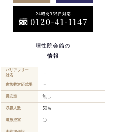
理性院会館の
情報
バリアフリー
－
対応
－
家族葬対応式場
無し
霊安室
50名
収容人数
〇
遺族控室
－
火葬場併設