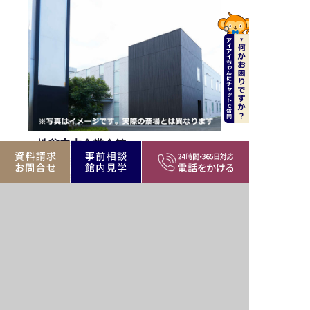
性翁寺木余堂会館
足立区扇2-19-3
公営・民間斎場、寺院
足立区エリア
バリア
駅近
駐車場
フリー
家族葬
遺族
霊安室
可
控室