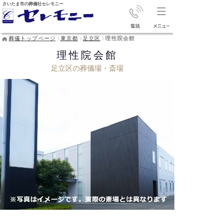
さいたま市の葬儀社セレモニー
葬儀トップページ
東京都
足立区
理性院会館
理性院会館
足立区の葬儀場・斎場