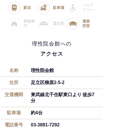
バリア
駅近
駐車場
フリー
家族葬
遺族
霊安室
可
控室
理性院会館への
アクセス
名称
理性院会館
住所
足立区柳原2-5-2
交通機関
東武線北千住駅東口より 徒歩7
分
駐車場
約4台
電話番号
03-3881-7292