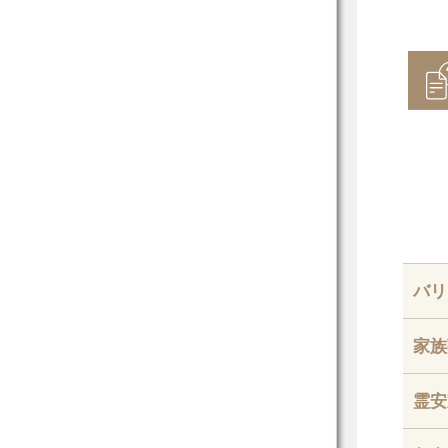
バリ
家族
霊安