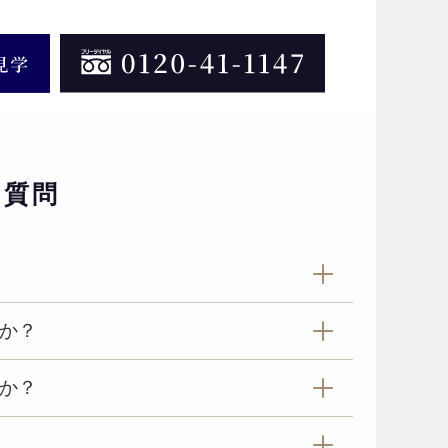
る質問
か？
か？