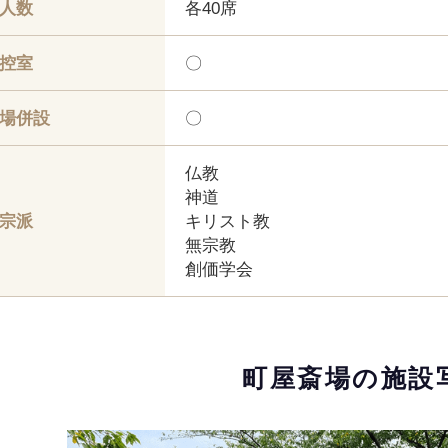
人数
各40席
控室
〇
場併設
〇
仏教
神道
宗派
キリスト教
無宗教
創価学会
町屋斎場の
施設