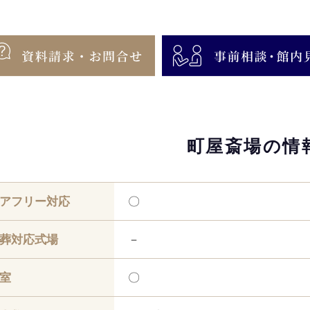
町屋斎場の情
アフリー対応
〇
葬対応式場
－
室
〇