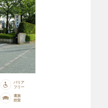
バリア
フリー
遺族
控室