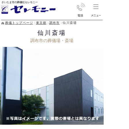
さいたま市の葬儀社セレモニー
葬儀トップページ
東京都
調布市
仙川斎場
仙川斎場
調布市の葬儀場・斎場