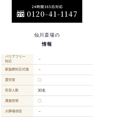
仙川斎場の
情報
バリアフリー
－
対応
－
家族葬対応式場
〇
霊安室
30名
収容人数
〇
遺族控室
－
火葬場併設