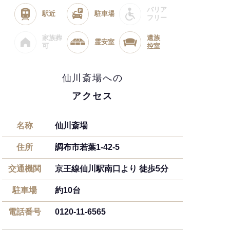
バリア
駅近
駐車場
フリー
家族葬
遺族
霊安室
可
控室
仙川斎場への
アクセス
名称
仙川斎場
住所
調布市若葉1-42-5
交通機関
京王線仙川駅南口より 徒歩5分
駐車場
約10台
電話番号
0120-11-6565