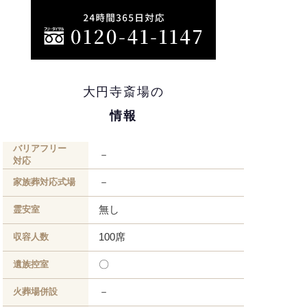
大円寺斎場の
情報
バリアフリー
－
対応
－
家族葬対応式場
無し
霊安室
100席
収容人数
〇
遺族控室
－
火葬場併設