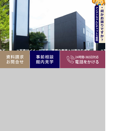
レモニー目黒
聖徳寺会館
八雲1-1-9
目黒区駒場1-34-2
営・民間斎場、寺院
目黒区エリア
公営・民間斎場、寺院
バリア
駅近
駐車場
駅近
フリー
家族葬
遺族
家族葬
霊安室
可
控室
可