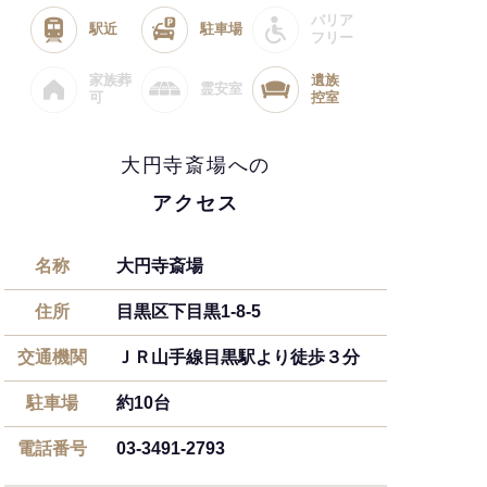
バリア
駅近
駐車場
フリー
家族葬
遺族
霊安室
可
控室
大円寺斎場への
アクセス
名称
大円寺斎場
住所
目黒区下目黒1-8-5
交通機関
ＪＲ山手線目黒駅より徒歩３分
駐車場
約10台
電話番号
03-3491-2793