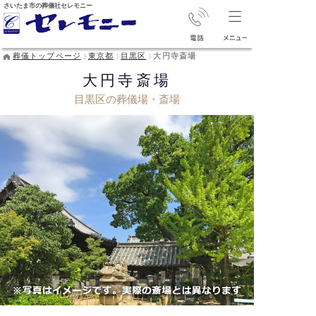
さいたま市の葬儀社セレモニー
葬儀トップページ
東京都
目黒区
大円寺斎場
大円寺斎場
目黒区の葬儀場・斎場