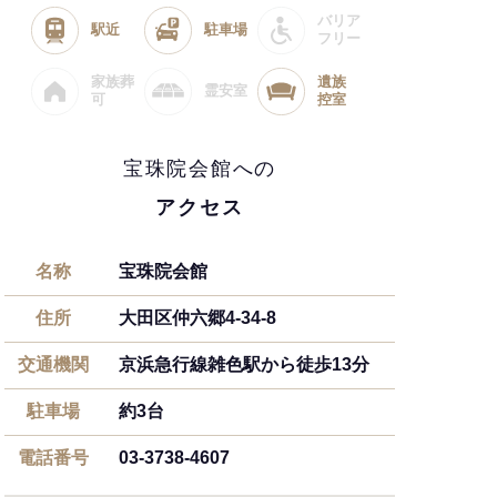
バリア
駅近
駐車場
フリー
家族葬
遺族
霊安室
可
控室
宝珠院会館への
アクセス
名称
宝珠院会館
住所
大田区仲六郷4-34-8
交通機関
京浜急行線雑色駅から徒歩13分
駐車場
約3台
電話番号
03-3738-4607