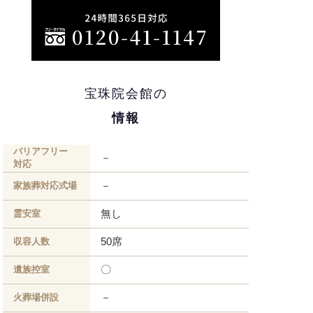
宝珠院会館の
情報
バリアフリー
－
対応
－
家族葬対応式場
無し
霊安室
50席
収容人数
〇
遺族控室
－
火葬場併設