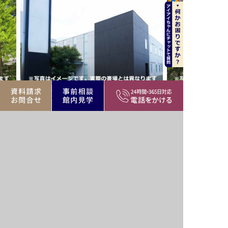
コーホール
密蔵院大慈閣
10-12
大田区田園調布南24-18
場、寺院
大田区エリア
公営・民間斎場、寺院
大田区エリア
バリア
駐車場
駅近
駐車場
フリー
葬
遺族
家族葬
霊安室
霊安室
控室
可
大田区の