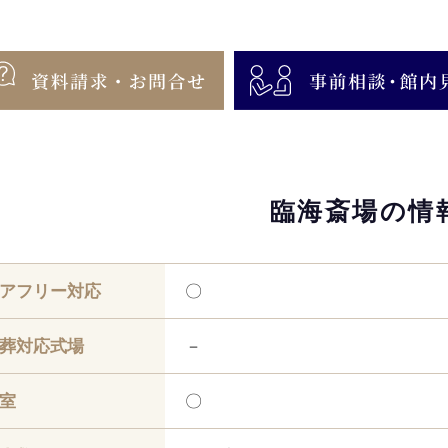
臨海斎場の情
アフリー対応
〇
葬対応式場
－
室
〇