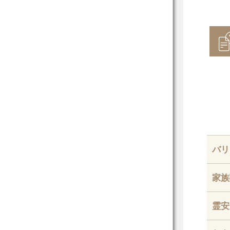
バリ
家族
霊安