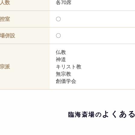
人数
各70席
控室
〇
場併設
〇
仏教
神道
宗派
キリスト教
無宗教
創価学会
よくあ
臨海斎場の