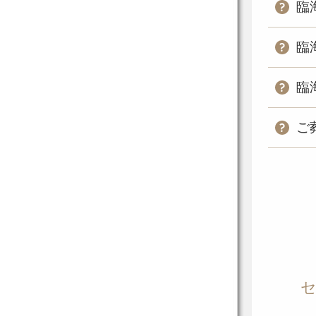
臨
臨
臨
ご