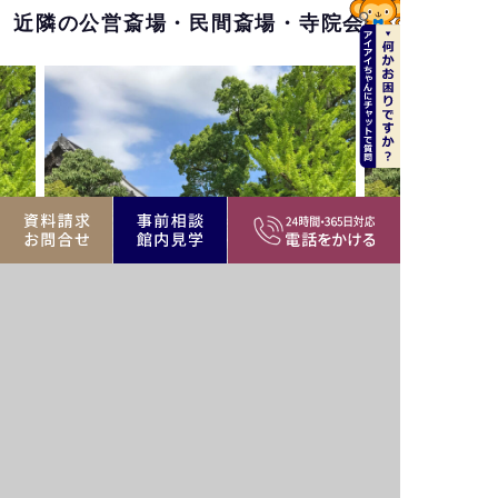
近隣の公営斎場・民間斎場・寺院会館
福昌寺
長泉寺
渋谷区東3-10-13
渋谷区神宮前6-
公営・民間斎場、寺院
渋谷区エリア
バリア
バリア
駅近
駐車場
フリー
フリー
遺族
家族葬
遺族
霊安室
控室
可
控室