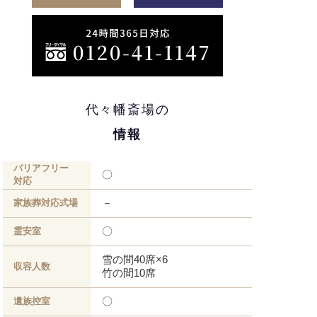
代々幡斎場の
情報
バリアフリー
〇
対応
－
家族葬対応式場
〇
霊安室
雪の間40席×6
収容人数
竹の間10席
〇
遺族控室