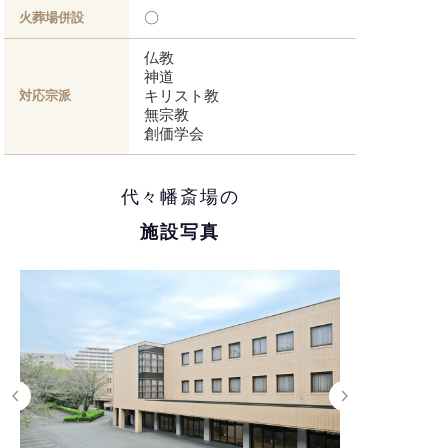
〇
火葬場併設
仏教
神道
キリスト教
対応宗派
無宗教
創価学会
代々幡斎場の
施設写真