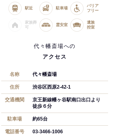
バリア
駅近
駐車場
フリー
家族葬
遺族
霊安室
可
控室
代々幡斎場への
アクセス
名称
代々幡斎場
住所
渋谷区西原2-42-1
交通機関
京王新線幡ヶ谷駅南口出口より
徒歩６分
駐車場
約65台
電話番号
03-3466-1006