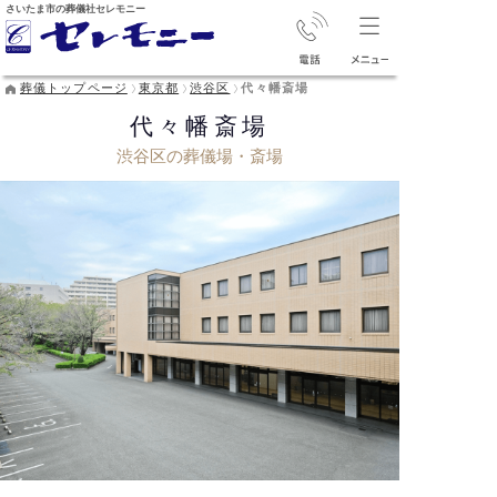
さいたま市の葬儀社セレモニー
葬儀トップページ
東京都
渋谷区
代々幡斎場
代々幡斎場
渋谷区の葬儀場・斎場