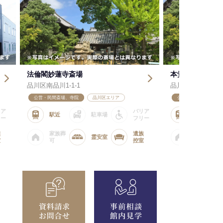
法倫閣妙蓮寺斎場
本覚寺大光普照殿
川区南品川1-1-1
品川区南品川1-10-11
公営・民間斎場、寺院
品川区エリア
公営・民間斎場、寺院
バリア
駅近
駐車場
駅近
フリー
家族葬
遺族
家族葬
霊安室
可
控室
可