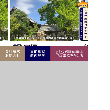
鈴森山大経寺
なぎさ会館
品川区南大井2-5-6
品川区勝島3-1-3
公営・民間斎場、寺院
品川区エリア
公営・民間斎場、寺院
バリア
駅近
駐車場
駅近
フリー
家族葬
遺族
家族葬
霊安室
可
控室
可
品川区の