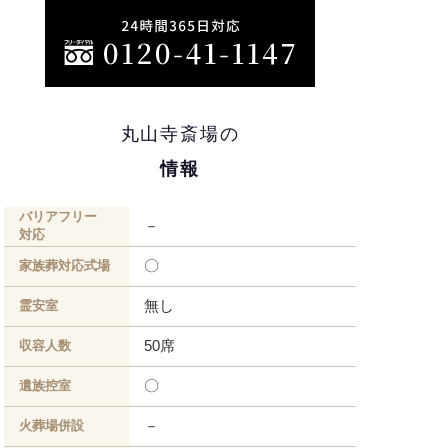
丸山寺斎場の
情報
バリアフリー
－
対応
〇
家族葬対応式場
無し
霊安室
50席
収容人数
〇
遺族控室
－
火葬場併設