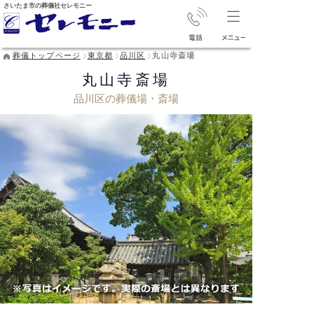
さいたま市の葬儀社セレモニー
葬儀トップページ
東京都
品川区
丸山寺斎場
丸山寺斎場
品川区の葬儀場・斎場