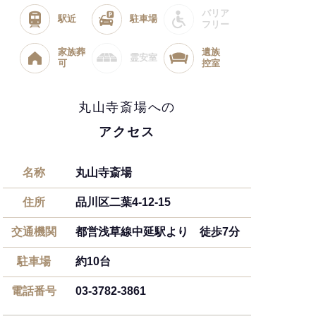
バリア
駅近
駐車場
フリー
家族葬
遺族
霊安室
可
控室
丸山寺斎場への
アクセス
名称
丸山寺斎場
住所
品川区二葉4-12-15
交通機関
都営浅草線中延駅より 徒歩7分
駐車場
約10台
電話番号
03-3782-3861