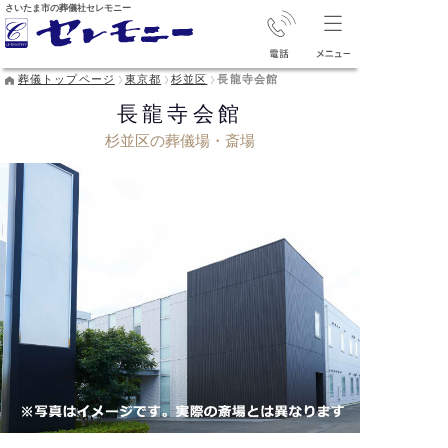
さいたま市の葬儀社セレモニー
葬儀トップページ
東京都
杉並区
長龍寺会館
長龍寺会館
杉並区の葬儀場・斎場