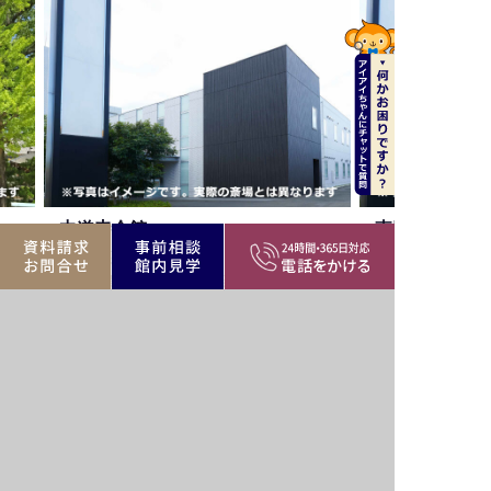
東円寺会館
杉並区和田2-14-6
院
杉並区エリア
公営・民間斎場、寺院
杉並区エリア
バリア
駐車場
駅近
駐車場
フリー
遺族
家族葬
霊安室
霊安室
控室
可