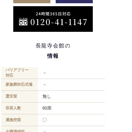
長龍寺会館の
情報
バリアフリー
－
対応
－
家族葬対応式場
無し
霊安室
60席
収容人数
〇
遺族控室
－
火葬場併設