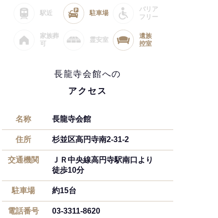
バリア
駅近
駐車場
フリー
家族葬
遺族
霊安室
可
控室
長龍寺会館への
アクセス
名称
長龍寺会館
住所
杉並区高円寺南2-31-2
交通機関
ＪＲ中央線高円寺駅南口より
徒歩10分
駐車場
約15台
電話番号
03-3311-8620