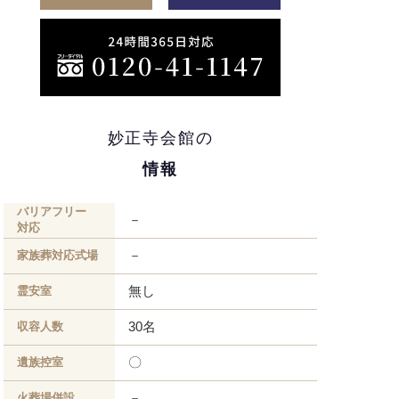
妙正寺会館の
情報
バリアフリー
－
対応
－
家族葬対応式場
無し
霊安室
30名
収容人数
〇
遺族控室
－
火葬場併設