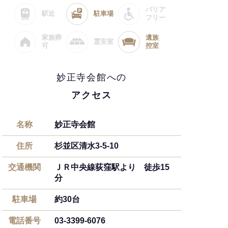
バリア
駅近
駐車場
フリー
家族葬
遺族
霊安室
可
控室
妙正寺会館への
アクセス
名称
妙正寺会館
住所
杉並区清水3-5-10
交通機関
ＪＲ中央線荻窪駅より 徒歩15
分
駐車場
約30台
電話番号
03-3399-6076