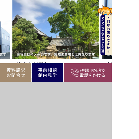
龍光寺大師堂
東円寺会館
杉並区和泉3-8-35
杉並区和田2-14-
公営・民間斎場、寺院
杉並区エリア
公営・民間斎場、寺
リア
バリア
駅近
駐車場
リー
フリー
族
家族葬
遺族
霊安室
室
可
控室