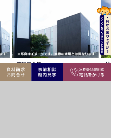
会館
妙法寺堀之内靜堂
2-14-6
杉並区堀ノ内3-48-8
民間斎場、寺院
杉並区エリア
公営・民間斎場、寺院
バリア
駅近
駐車場
駅近
フリー
家族葬
遺族
家族葬
霊安室
可
控室
可