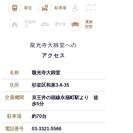
バリア
駅近
駐車場
フリー
家族葬
遺族
霊安室
可
控室
龍光寺大師堂への
アクセス
名称
龍光寺大師堂
住所
杉並区和泉3-8-35
交通機関
京王井の頭線永福町駅より 徒
歩5分
駐車場
約70台
電話番号
03-3321-5566