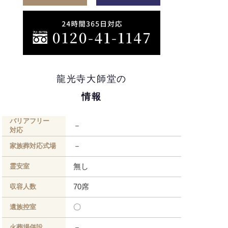
龍光寺大師堂の
情報
バリアフリー
－
対応
－
家族葬対応式場
無し
霊安室
70席
収容人数
〇
遺族控室
－
火葬場併設