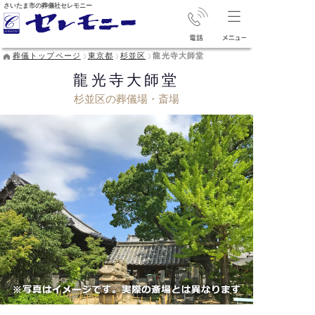
さいたま市の葬儀社セレモニー
葬儀トップページ
東京都
杉並区
龍光寺大師堂
龍光寺大師堂
杉並区の葬儀場・斎場