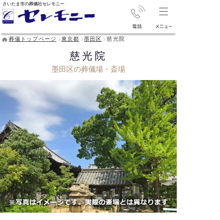
さいたま市の葬儀社セレモニー
葬儀トップページ
東京都
墨田区
慈光院
慈光院
墨田区の葬儀場・斎場