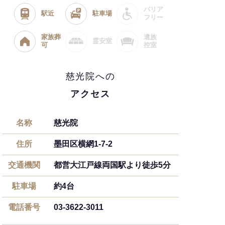
バリア
駅近
駐車場
フリー
家族葬
遺族
霊安室
可
控室
慈光院への
アクセス
名称
慈光院
住所
墨田区横網1-7-2
交通機関
都営大江戸線両国駅より徒歩5分
駐車場
約4台
電話番号
03-3622-3011