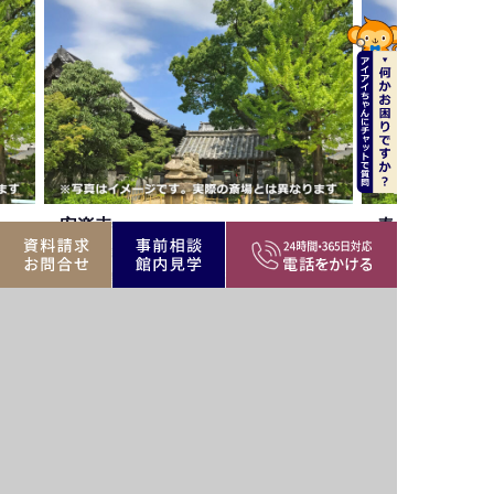
春慶寺
島4-36-3
墨田区業平2-14-9
民間斎場、寺院
墨田区エリア
公営・民間斎場、寺院
バリア
駅近
駐車場
駅近
フリー
家族葬
遺族
家族葬
霊安室
可
控室
可