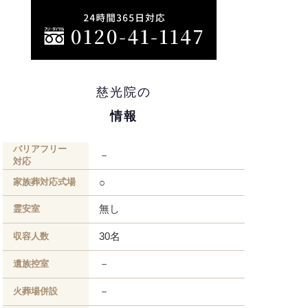
慈光院の
情報
バリアフリー
－
対応
家族葬対応式場
○
無し
霊安室
30名
収容人数
－
遺族控室
－
火葬場併設