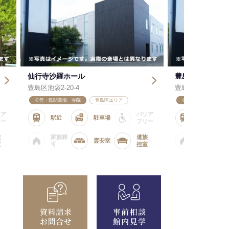
仙行寺沙羅ホール
豊島区南池袋斎
豊島区池袋2-20-4
豊島区南池袋4-25-
公営・民間斎場、寺院
豊島区エリア
公営・民間斎場、寺院
リア
バリア
駅近
駐車場
リー
フリー
族
家族葬
遺族
霊安室
室
可
控室