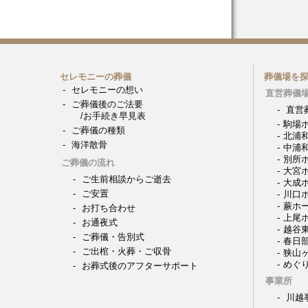
セレモニーの葬儀
葬儀場を
セレモニーの想い
直営葬儀
ご葬儀後のご法要
直営
/お手続き早見表
駒場
ご葬儀の種類
北浦
海洋散骨
中浦
別所
ご葬儀の流れ
大宮
ご生前相談からご逝去
大成
ご安置
川口
蕨ホ
お打ち合わせ
上尾
お通夜式
越谷
ご葬儀・告別式
春日
ご出棺・火葬・ご収骨
狭山
めぐ
お葬式後のアフターサポート
事業所
川越