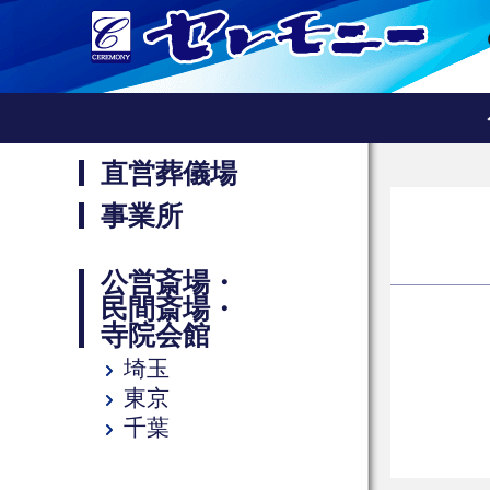
直営葬儀場
事業所
公営斎場・
民間斎場・
寺院会館
埼玉
東京
千葉