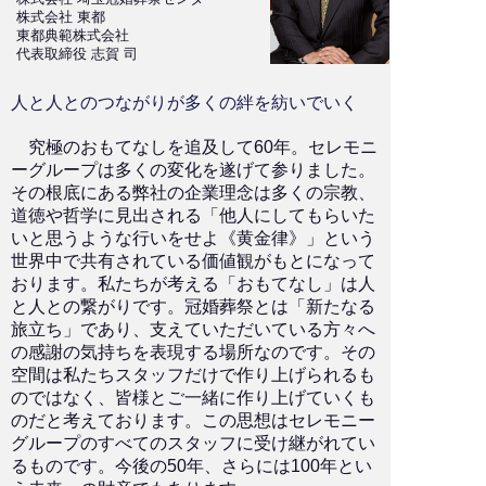
株式会社 東都
東都典範株式会社
代表取締役 志賀 司
人と人とのつながりが多くの絆を紡いでいく
究極のおもてなしを追及して60年。セレモニ
ーグループは多くの変化を遂げて参りました。
その根底にある弊社の企業理念は多くの宗教、
道徳や哲学に見出される「他人にしてもらいた
いと思うような行いをせよ《黄金律》」という
世界中で共有されている価値観がもとになって
おります。私たちが考える「おもてなし」は人
と人との繋がりです。冠婚葬祭とは「新たなる
旅立ち」であり、支えていただいている方々へ
の感謝の気持ちを表現する場所なのです。その
空間は私たちスタッフだけで作り上げられるも
のではなく、皆様とご一緒に作り上げていくも
のだと考えております。この思想はセレモニー
グループのすべてのスタッフに受け継がれてい
るものです。今後の50年、さらには100年とい