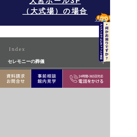
大宮ホール3F
（大式場）の場合
∨開く
セレモニーの葬儀
葬儀場を探す
葬儀費用事例
ご相談・お問い合わせ
葬儀会社セレモニーについて
©sougi.info All Rights Reserved