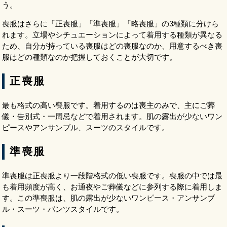
う。
喪服はさらに「正喪服」「準喪服」「略喪服」の3種類に分けら
れます。立場やシチュエーションによって着用する種類が異なる
ため、自分が持っている喪服はどの喪服なのか、用意するべき喪
服はどの種類なのか把握しておくことが大切です。
正喪服
最も格式の高い喪服です。着用するのは喪主のみで、主にご葬
儀・告別式・一周忌などで着用されます。肌の露出が少ないワン
ピースやアンサンブル、スーツのスタイルです。
準喪服
準喪服は正喪服より一段階格式の低い喪服です。喪服の中では最
も着用頻度が高く、お通夜やご葬儀などに参列する際に着用しま
す。この準喪服は、肌の露出が少ないワンピース・アンサンブ
ル・スーツ・パンツスタイルです。