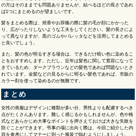
の方はそのままでも問題ありませんが、結べるほどの長さであれ
ば1つにまとめるのが望ましいです。
髪をまとめる際は、焼香やお辞儀の際に髪の毛が顔にかかった
り、広がったりしないような工夫をしてください。髪の長さによ
って異なりますが、黒のゴムやバレッタなどを活用してまとめる
と良いでしょう。
また、髪の色が明るすぎる場合は、できるだけ暗い色に染めるこ
とをおすすめします。ただし、近年は髪色に関して寛容になって
きているため、ダークブラウンなどの髪色であれば問題ないとさ
れています。金髪などの見るからに明るい髪色であれば、市販の
カラー剤を使って染めるのが無難です。
まとめ
女性の喪服はデザインに種類が多い分、男性よりも配慮するべき
点がたくさんあります。難しく感じるかもしれませんが、色や格
式などあらかじめ大事なポイントを押さえておけば大きな失敗を
防ぐことができます。弔事の場に出向く際は、今回ご紹介した内
容を参考にしてマナーに則った服装で臨むようにしましょう。