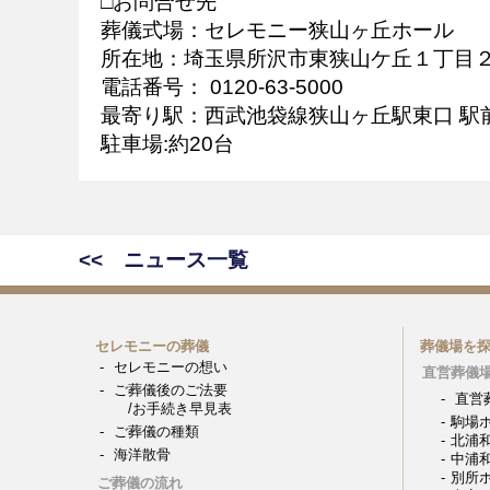
□お問合せ先
葬儀式場：セレモニー狭山ヶ丘ホール
所在地：埼玉県所沢市東狭山ケ丘１丁目２
電話番号： 0120-63-5000
最寄り駅：西武池袋線狭山ヶ丘駅東口 駅
駐車場:約20台
<< ニュース一覧
セレモニーの葬儀
葬儀場を
セレモニーの想い
直営葬儀
ご葬儀後のご法要
直営
/お手続き早見表
駒場
ご葬儀の種類
北浦
海洋散骨
中浦
別所
ご葬儀の流れ