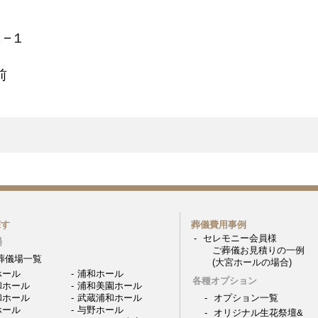
−１
前
探す
葬儀費用事例
セレモニー会員様
場
ご葬儀お見積りの一例
葬儀場一覧
(大宮ホールの場合)
ホール
浦和ホール
各種オプション
和ホール
浦和美園ホール
和ホール
武蔵浦和ホール
オプション一覧
ホール
与野ホール
オリジナル生花祭壇&