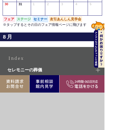
30
31
1
2
3
4
5
フェア
ステージ
セミナー
友引あんしん見学会
※タップするとその日のフェア情報ページに飛びます
8月
セレモニーの葬儀
葬儀場を探す
葬儀費用事例
ご相談・お問い合わせ
葬儀会社セレモニーについて
©sougi.info All Rights Reserved