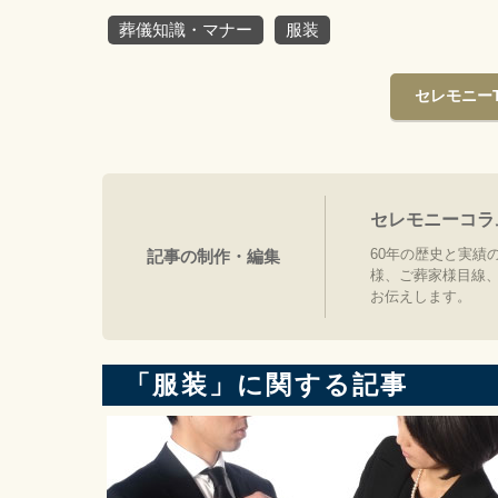
葬儀知識・マナー
服装
セレモニー
セレモニーコラ
60年の歴史と実績
記事の制作・編集
様、ご葬家様目線
お伝えします。
「服装」に関する記事