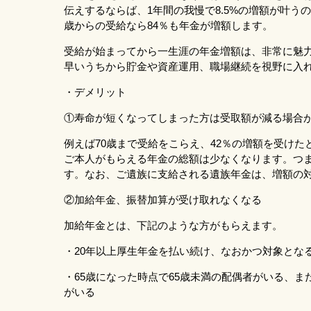
伝えするならば、1年間の我慢で8.5%の増額が叶うの
歳からの受給なら84％も年金が増額します。
受給が始まってから一生涯の年金増額は、非常に魅力
早いうちから貯金や資産運用、職場継続を視野に入
・デメリット
①寿命が短くなってしまった方は受取額が減る場合
例えば70歳まで受給をこらえ、42％の増額を受け
ご本人がもらえる年金の総額は少なくなります。つ
す。なお、ご遺族に支給される遺族年金は、増額の
②加給年金、振替加算が受け取れなくなる
加給年金とは、下記のような方がもらえます。
・20年以上厚生年金を払い続け、なおかつ対象とな
・65歳になった時点で65歳未満の配偶者がいる、ま
がいる