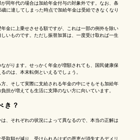
婦が同年代の場合は加給年金付与の対象外です。なお、条
5歳に達してしまった時点で加給年金は受給できなくなり
礎年金に上乗せさせる額ですが、これは一部の例外を除い
難しいものです。ただし振替加算は、一度受け取れば一生
つながります。せっかく年金が増額されても、国民健康保
えるのは、本末転倒といえるでしょう。
る方、そして実際に支給される年金の中にそもそも加給年
の負担が増えても生活に支障のない方に向いています。
べき？
かは、それぞれの状況によって異なるので、本当の正解は
な受取額が減り、受けられるはずの恩恵が消失するデメリ