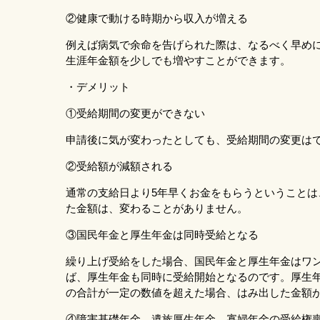
②健康で動ける時期から収入が増える
例えば病気で余命を告げられた際は、なるべく早め
生涯年金額を少しでも増やすことができます。
・デメリット
①受給期間の変更ができない
申請後に気が変わったとしても、受給期間の変更は
②受給額が減額される
通常の支給日より5年早くお金をもらうということ
た金額は、変わることがありません。
③国民年金と厚生年金は同時受給となる
繰り上げ受給をした場合、国民年金と厚生年金はワ
ば、厚生年金も同時に受給開始となるのです。厚生
の合計が一定の数値を超えた場合、はみ出した金額
④障害基礎年金、遺族厚生年金、寡婦年金の受給権