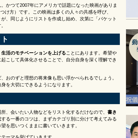
。かつて2007年にアメリカで話題になった映画がありま
の人生の見つけ方）です。この映画は多くの人々の共感を呼び、
々が、同じようにリストを作成し始め、次第に「バケット
す。
ット
、生活のモチベーションを上げる
ことにあります。希望や
に起こして具体化させることで、自分自身を深く理解でき
ば、おのずと理想の将来像も思い浮かべられるでしょう。
自身を大切にできるようになります。
場所、会いたい人物などをリスト化するだけなので、
書き
成する一番のコツは、まずカテゴリ別に分けて考えてみる
希望を思いつくままに書いていきます。
なテーマを挙げていきます。