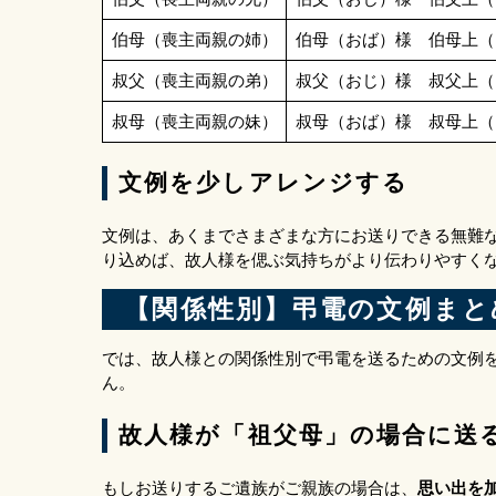
伯母（喪主両親の姉）
伯母（おば）様 伯母上（
叔父（喪主両親の弟）
叔父（おじ）様 叔父上（
叔母（喪主両親の妹）
叔母（おば）様 叔母上（
文例を少しアレンジする
文例は、あくまでさまざまな方にお送りできる無難
り込めば、故人様を偲ぶ気持ちがより伝わりやすく
【関係性別】弔電の文例まと
では、故人様との関係性別で弔電を送るための文例
ん。
故人様が「祖父母」の場合に送
もしお送りするご遺族がご親族の場合は、
思い出を