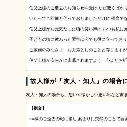
伯父上様のご逝去のお知らせを受け ただ驚くばか
いたってご壮健と伺っておりましただけに 残念で
伯父上様がお元気だった頃の笑い声は いつも私に
子どもの頃に教わった習字は今でも役に立っており
ご家族のみなさま お力落としのことと存じますが
伯父上様が安らかに永眠されますよう 心よりお祈
故人様が「友人・知人」の場合
友人・知人の場合も、想いや懐かしい思い出など書
【例文】
○○様のご逝去の報に接し あまりに突然のことで言