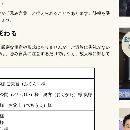
う。
葉が「忌み言葉」と捉えられることもあります。訃報を受
しょう。
変わる
。厳密な規定や形式はありませんが、ご遺族に失礼がない
際は、忌み言葉に注意するだけではなく、故人様に対して
那様 ご夫君（ふくん）様
令閨（れいけい）様 奥方（おくがた）様 奥様
様 お父上（ちちうえ）様
様
様
）様