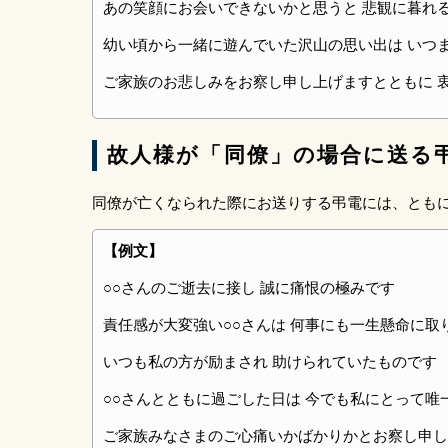
あの笑顔にお会いできないかと思うと 悲観に暮れ
幼い頃から一緒に遊んでいた沢山の思い出は いつ
ご家族のお悲しみをお察し申し上げますとともに 
故人様が「同僚」の場合に送る
同僚が亡くなられた際にお送りする弔電には、とも
【例文】
○○さんのご逝去に接し 誠に痛恨の極みです
責任感が大変強い○○さんは 何事にも一生懸命に取
いつも私の方が励まされ 助けられていたものです
○○さんとともに過ごした日は 今でも私にとって唯
ご家族みなさまのご心痛いかばかりかとお察し申し