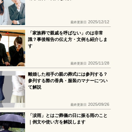
2025/12/12
最終更新日
「家族葬で親戚を呼ばない」のは非常
識？事後報告の伝え方・文例も紹介しま
す
2025/11/28
最終更新日
離婚した相手の親の葬式には参列する？
参列する際の香典・服装のマナーについ
て解説
2025/09/26
最終更新日
「涙雨」とはご葬儀の日に振る雨のこと
｜例文や使い方を解説します