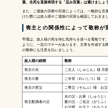
葉、生死を直接表現する「忌み言葉」は避けましょ
また、ご遺族の宗教や宗派によっては、一般的な言
けた際には故人様やご遺族の宗派も確認しておきま
喪主との関係性によって敬称が
弔電は、故人様の死を悼む気持ちを述べる電報です
ように、一定のマナーがあります。文章を作成する
の敬称にも注意を払いましょう。
故人様の続柄
敬称
喪主の夫
ご主人（しゅじん）様 旦
喪主の妻
ご令室（れいしつ）様 ご
喪主の実父
ご尊父（そんぷ）様 お父
夫の父：お舅（しゅうと）
喪主配偶者の父
妻の父：ご岳父（がくふ）
お父様 お父上（ちちうえ