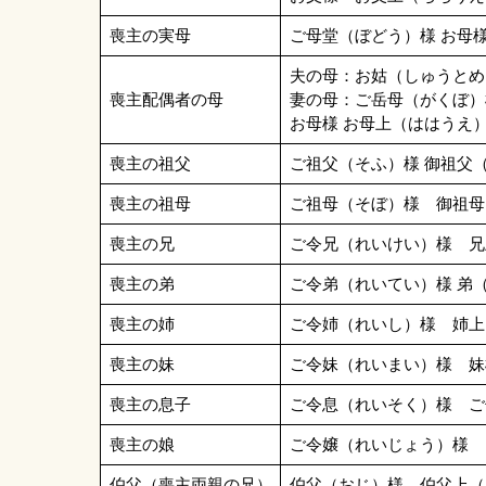
喪主の実母
ご母堂（ぼどう）様 お母
夫の母：お姑（しゅうと
喪主配偶者の母
妻の母：ご岳母（がくぼ）
お母様 お母上（ははうえ
喪主の祖父
ご祖父（そふ）様 御祖父
喪主の祖母
ご祖母（そぼ）様 御祖母
喪主の兄
ご令兄（れいけい）様 兄
喪主の弟
ご令弟（れいてい）様 弟
喪主の姉
ご令姉（れいし）様 姉上
喪主の妹
ご令妹（れいまい）様 妹
喪主の息子
ご令息（れいそく）様 ご
喪主の娘
ご令嬢（れいじょう）様 
伯父（喪主両親の兄）
伯父（おじ）様 伯父上（