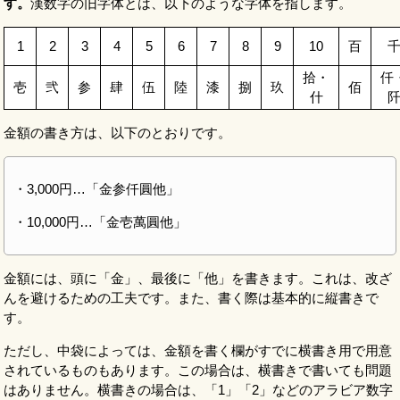
す。
漢数字の旧字体とは、以下のような字体を指します。
1
2
3
4
5
6
7
8
9
10
百
拾・
仟
壱
弐
参
肆
伍
陸
漆
捌
玖
佰
什
金額の書き方は、以下のとおりです。
・3,000円…「金参仟圓他」
・10,000円…「金壱萬圓他」
金額には、頭に「金」、最後に「他」を書きます。これは、改ざ
んを避けるための工夫です。また、書く際は基本的に縦書きで
す。
ただし、中袋によっては、金額を書く欄がすでに横書き用で用意
されているものもあります。この場合は、横書きで書いても問題
はありません。横書きの場合は、「1」「2」などのアラビア数字