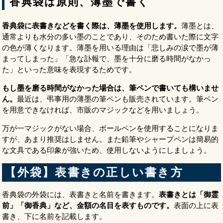
香典袋は原則、薄墨で書く
香典袋に表書きなどを書く際は、薄墨を使用します。
薄墨とは、
通常よりも水分の多い墨のことであり、そのため書いた際に文字
の色が薄くなります。薄墨を用いる理由は「悲しみの涙で墨が薄
まってしまった」「急な訃報で、墨を十分に磨る時間がなかっ
た」といった意味を表現するためです。
もし墨を磨る時間がなかった場合は、筆ペンで書いても構いませ
ん。
最近は、弔事用の薄墨の筆ペンも販売されています。筆ペン
を用意できなければ、市販のマジックなどを用いましょう。
万が一マジックがない場合、ボールペンを使用することになりま
すが、あまり推奨はしません。また鉛筆やシャープペンは簡易的
な文具である印象が強いため、使用しないようにしましょう。
【外袋】表書きの正しい書き方
香典袋の外袋には、表書きと名前を書きます。
表書きとは「御霊
前」「御香典」など、金額の名目を表すものです。
表面の上に表
書き、下に名前を記載します。