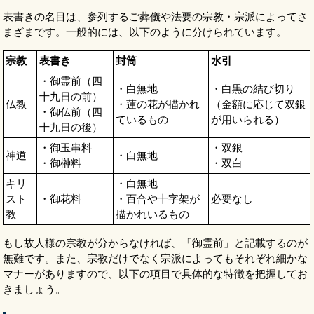
表書きの名目は、参列するご葬儀や法要の宗教・宗派によってさ
まざまです。一般的には、以下のように分けられています。
宗教
表書き
封筒
水引
・御霊前（四
・白無地
・白黒の結び切り
十九日の前）
仏教
・蓮の花が描かれ
（金額に応じて双銀
・御仏前（四
ているもの
が用いられる）
十九日の後）
・御玉串料
・双銀
神道
・白無地
・御榊料
・双白
キリ
・白無地
スト
・御花料
・百合や十字架が
必要なし
教
描かれいるもの
もし故人様の宗教が分からなければ、「御霊前」と記載するのが
無難です。また、宗教だけでなく宗派によってもそれぞれ細かな
マナーがありますので、以下の項目で具体的な特徴を把握してお
きましょう。