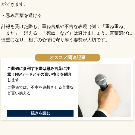
ができます。
・忌み言葉を避ける
訃報を受けた際も、重ね言葉や不吉な表現（例：「重ね重ね」
「また」「消える」「死ぬ」など）は避けましょう。言葉選びに
慎重になり、相手の心情に寄り添う姿勢が大切です。
オススメ関連記事
ご葬儀に参列する際は忌み言葉に注
意！NGワードとその言い換えを紹介
します
ご葬儀では、不幸を連想させる言葉な
ど言い換える...
続きを読む