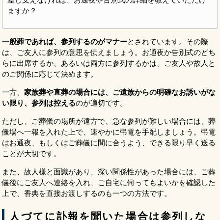
ますか？
一般葬であれば、参列するのがマナー
とされています。その際
は、ご友人に参列の意思を伝えましょう。お通夜か告別式のどち
らに出席するか、あるいは両方に参列するかは、ご友人や故人と
のご関係に応じて決めます。
一方、
家族葬や直葬の場合には、ご遺族からの明確なお誘いがな
い限り、参列は控える
のが適切です。
ただし、ご葬儀の場所が遠方で、急な参列が難しい場合には、葬
儀場へ一報を入れた上で、速やかに弔電を手配しましょう。弔電
はお通夜、もしくはご葬儀に間に合うよう、できる限り早く送る
ことが大切です。
また、故人様と面識があり、深い関係性があった場合には、ご葬
儀後にご友人へ連絡を入れ、ご自宅に伺ってもよいかを確認した
上で、香典を直接お渡しするのも一つの方法です。
人づてに訃報を聞いた場合は参列しな