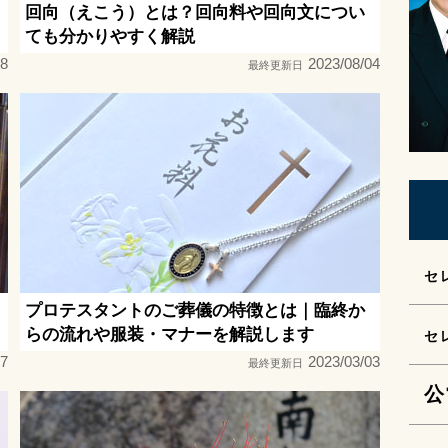
回向（えこう）とは？回向料や回向文につい
ても分かりやすく解説
18
2023/08/04
最終更新日
セ
プロテスタントのご葬儀の特徴とは｜臨終か
らの流れや服装・マナーを解説します
セ
07
2023/03/03
最終更新日
公