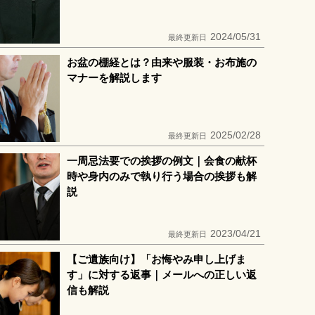
2024/05/31
最終更新日
お盆の棚経とは？由来や服装・お布施の
マナーを解説します
2025/02/28
最終更新日
一周忌法要での挨拶の例文｜会食の献杯
時や身内のみで執り行う場合の挨拶も解
説
2023/04/21
最終更新日
【ご遺族向け】「お悔やみ申し上げま
す」に対する返事｜メールへの正しい返
信も解説