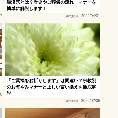
臨済宗とは？歴史やご葬儀の流れ・マナーを
簡単に解説します！
17
2022/04/01
最終更新日
「ご冥福をお祈りします」は間違い？宗教別
のお悔やみマナーと正しい言い換えを徹底解
説
10
2026/02/06
最終更新日