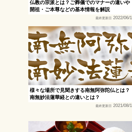
仏教の宗派とは？ご葬儀でのマナーの違いや
開祖・ご本尊などの基本情報を解説
2022/06/
最終更新日
様々な場所で見聞きする南無阿弥陀仏とは？
南無妙法蓮華経との違いとは？
2021/08/
最終更新日